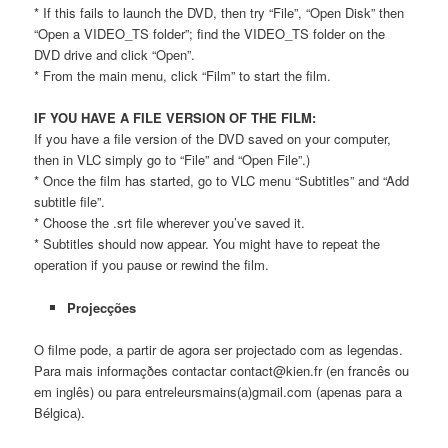
* If this fails to launch the DVD, then try “File”, “Open Disk” then
“Open a VIDEO_TS folder”; find the VIDEO_TS folder on the
DVD drive and click “Open”.
* From the main menu, click “Film” to start the film.
IF YOU HAVE A FILE VERSION OF THE FILM:
If you have a file version of the DVD saved on your computer,
then in VLC simply go to “File” and “Open File”.)
* Once the film has started, go to VLC menu “Subtitles” and “Add
subtitle file”.
* Choose the .srt file wherever you’ve saved it.
* Subtitles should now appear. You might have to repeat the
operation if you pause or rewind the film.
Projecções
O filme pode, a partir de agora ser projectado com as legendas.
Para mais informaçðes contactar contact@kien.fr (en francês ou
em inglês) ou para entreleursmains(a)gmail.com (apenas para a
Bélgica).