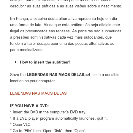
descubrir as suas práticas e as suas visðes sobre o nascimento.
En França, a escolha desta alternativa representa hoje em dia
uma forma de luta. Ainda que esta prática não seja oficialmente
ilegal os preconceitos são tenazes. As parteiras são submetidas
a pressðes administrativas cada vez mais sufocantes, que
tendem a fazer desaparecer uma das poucas alternativas ao
parto medicalizado.
How to insert the subtitles?
Save the
LEGENDAS NAS MAOS DELAS.srt
file in a sensible
location on your computer.
LEGENDAS NAS MAOS DELAS
IF YOU HAVE A DVD:
* Insert the DVD in the computer’s DVD tray.
* If a DVD player program automatically launches, quit it.
* Open VLC.
* Go to “File” then “Open Disk”, then “Open”.