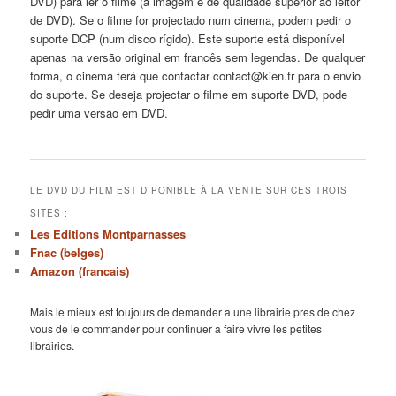
DVD) para ler o filme (a imagem é de qualidade superior ao leitor
de DVD). Se o filme for projectado num cinema, podem pedir o
suporte DCP (num disco rígido). Este suporte está disponível
apenas na versão original em francês sem legendas. De qualquer
forma, o cinema terá que contactar contact@kien.fr para o envio
do suporte. Se deseja projectar o filme em suporte DVD, pode
pedir uma versão em DVD.
LE DVD DU FILM EST DIPONIBLE À LA VENTE SUR CES TROIS
SITES :
Les Editions Montparnasses
Fnac (belges)
Amazon (francais)
Mais le mieux est toujours de demander a une librairie pres de chez
vous de le commander pour continuer a faire vivre les petites
librairies.